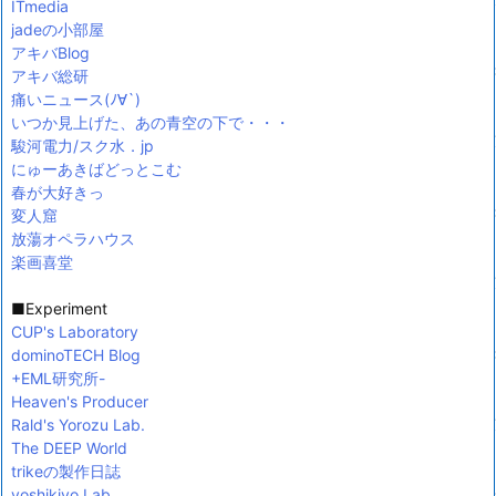
ITmedia
jadeの小部屋
アキバBlog
アキバ総研
痛いニュース(ﾉ∀`)
いつか見上げた、あの青空の下で・・・
駿河電力/スク水．jp
にゅーあきばどっとこむ
春が大好きっ
変人窟
放蕩オペラハウス
楽画喜堂
■Experiment
CUP's Laboratory
dominoTECH Blog
+EML研究所-
Heaven's Producer
Rald's Yorozu Lab.
The DEEP World
trikeの製作日誌
yoshikiyo Lab