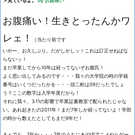
＞見ているよ。
by お腹痛い
お腹痛い！生きとったんかワ
レェ！
（当たり前です
いやー、お久しぶり。だがしかしッ！これは訂正せねばな
らないッ！
まだ卒業してから10年は経ってないぞお腹氏！
よく思い出してみるのです・・・我々の大学院の時の学籍
番号はいくつだったかを・・・頭二桁は09だったでしょ
う？ここの数字は入学年度だから！
それに我々、3.11の影響で卒業証書教室で配られたじゃな
い。あれ起きたの2011年！まだ7年しか経ってないよ！学部
の時から数えたとしてもまだ9年だ！
まぁでも、7年か・・・7年のうちにあの頃アニメやらゲー