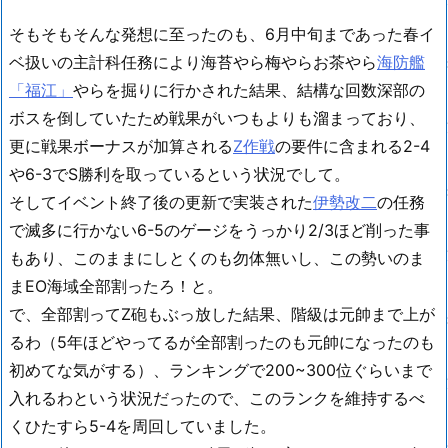
そもそもそんな発想に至ったのも、6月中旬まであった春イ
ベ扱いの主計科任務により海苔やら梅やらお茶やら
海防艦
「福江」
やらを掘りに行かされた結果、結構な回数深部の
ボスを倒していたため戦果がいつもよりも溜まっており、
更に戦果ボーナスが加算される
Z作戦
の要件に含まれる2-4
や6-3でS勝利を取っているという状況でして。
そしてイベント終了後の更新で実装された
伊勢改二
の任務
で滅多に行かない6-5のゲージをうっかり2/3ほど削った事
もあり、このままにしとくのも勿体無いし、この勢いのま
まEO海域全部割ったろ！と。
で、全部割ってZ砲もぶっ放した結果、階級は元帥まで上が
るわ（5年ほどやってるが全部割ったのも元帥になったのも
初めてな気がする）、ランキングで200~300位ぐらいまで
入れるわという状況だったので、このランクを維持するべ
くひたすら5-4を周回していました。