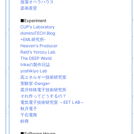
放蕩オペラハウス
楽画喜堂
■Experiment
CUP's Laboratory
dominoTECH Blog
+EML研究所-
Heaven's Producer
Rald's Yorozu Lab.
The DEEP World
trikeの製作日誌
yoshikiyo Lab
高エネルギー技術研究室
実験室-Danger-
霜月特殊電子技術研究所
それ作ってどうするの？
電気電子技術研究室 ～EET LAB～
秋月電子
千石電商
鈴商
■Software House