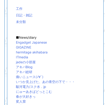
工作
日記・雑記
未分類
■News/diary
Engadget Japanese
GIGAZINE
hermitage akihabara
ITmedia
jadeの小部屋
アキバBlog
アキバ総研
痛いニュース(ﾉ∀`)
いつか見上げた、あの青空の下で・・・
駿河電力/スク水．jp
にゅーあきばどっとこむ
春が大好きっ
変人窟