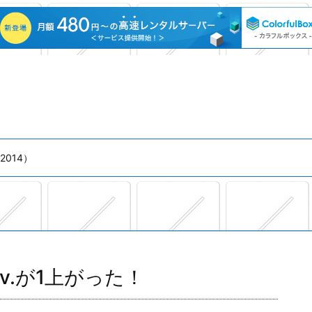
014）
Lv.が1上がった！