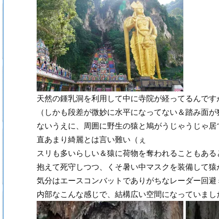
天然の鍾乳洞を利用して中に寺院が経ってるんです
（しかも段差が微妙に水平になってない＆踏み面が
ないうえに、周囲に野生の猿と鳩がうじゃうじゃ居
直あまり綺麗とは言い難い（ぇ
スリも多いらしい＆猿に荷物を奪われることもある
抱えて死守しつつ、くそ暑い中マスクを装備して猿
気分はエースコンバットでありがちなレーダー回避
内部なこんな感じで、結構広い空間になっていまし