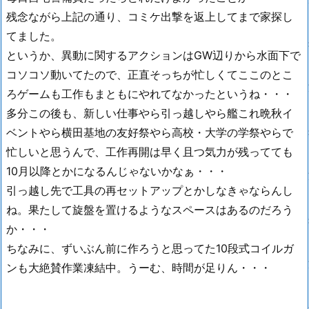
残念ながら上記の通り、コミケ出撃を返上してまで家探し
てました。
というか、異動に関するアクションはGW辺りから水面下で
コソコソ動いてたので、正直そっちが忙しくてここのとこ
ろゲームも工作もまともにやれてなかったというね・・・
多分この後も、新しい仕事やら引っ越しやら艦これ晩秋イ
ベントやら横田基地の友好祭やら高校・大学の学祭やらで
忙しいと思うんで、工作再開は早く且つ気力が残ってても
10月以降とかになるんじゃないかなぁ・・・
引っ越し先で工具の再セットアップとかしなきゃならんし
ね。果たして旋盤を置けるようなスペースはあるのだろう
か・・・
ちなみに、ずいぶん前に作ろうと思ってた10段式コイルガ
ンも大絶賛作業凍結中。うーむ、時間が足りん・・・