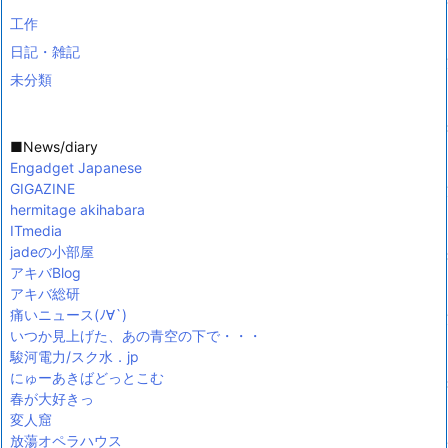
工作
日記・雑記
未分類
■News/diary
Engadget Japanese
GIGAZINE
hermitage akihabara
ITmedia
jadeの小部屋
アキバBlog
アキバ総研
痛いニュース(ﾉ∀`)
いつか見上げた、あの青空の下で・・・
駿河電力/スク水．jp
にゅーあきばどっとこむ
春が大好きっ
変人窟
放蕩オペラハウス