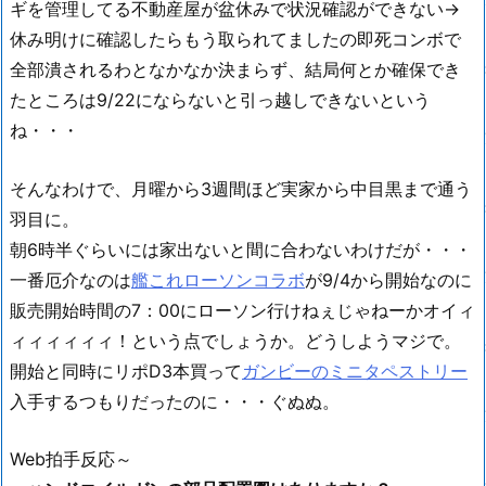
ギを管理してる不動産屋が盆休みで状況確認ができない→
休み明けに確認したらもう取られてましたの即死コンボで
全部潰されるわとなかなか決まらず、結局何とか確保でき
たところは9/22にならないと引っ越しできないという
ね・・・
そんなわけで、月曜から3週間ほど実家から中目黒まで通う
羽目に。
朝6時半ぐらいには家出ないと間に合わないわけだが・・・
一番厄介なのは
艦これローソンコラボ
が9/4から開始なのに
販売開始時間の7：00にローソン行けねぇじゃねーかオイィ
ィィィィィィ！という点でしょうか。どうしようマジで。
開始と同時にリポD3本買って
ガンビーのミニタペストリー
入手するつもりだったのに・・・ぐぬぬ。
Web拍手反応～