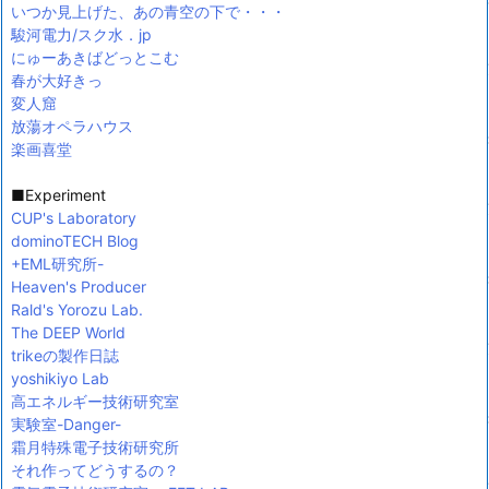
いつか見上げた、あの青空の下で・・・
駿河電力/スク水．jp
にゅーあきばどっとこむ
春が大好きっ
変人窟
放蕩オペラハウス
楽画喜堂
■Experiment
CUP's Laboratory
dominoTECH Blog
+EML研究所-
Heaven's Producer
Rald's Yorozu Lab.
The DEEP World
trikeの製作日誌
yoshikiyo Lab
高エネルギー技術研究室
実験室-Danger-
霜月特殊電子技術研究所
それ作ってどうするの？