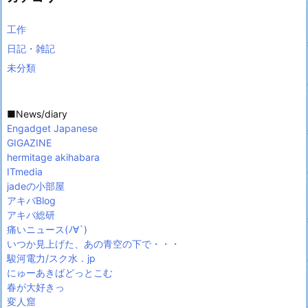
工作
日記・雑記
未分類
■News/diary
Engadget Japanese
GIGAZINE
hermitage akihabara
ITmedia
jadeの小部屋
アキバBlog
アキバ総研
痛いニュース(ﾉ∀`)
いつか見上げた、あの青空の下で・・・
駿河電力/スク水．jp
にゅーあきばどっとこむ
春が大好きっ
変人窟