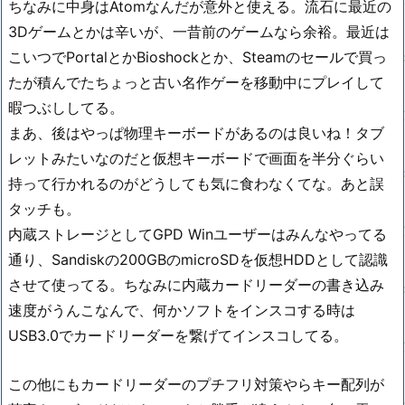
ちなみに中身はAtomなんだが意外と使える。流石に最近の
3Dゲームとかは辛いが、一昔前のゲームなら余裕。最近は
こいつでPortalとかBioshockとか、Steamのセールで買っ
たが積んでたちょっと古い名作ゲーを移動中にプレイして
暇つぶししてる。
まあ、後はやっぱ物理キーボードがあるのは良いね！タブ
レットみたいなのだと仮想キーボードで画面を半分ぐらい
持って行かれるのがどうしても気に食わなくてな。あと誤
タッチも。
内蔵ストレージとしてGPD Winユーザーはみんなやってる
通り、Sandiskの200GBのmicroSDを仮想HDDとして認識
させて使ってる。ちなみに内蔵カードリーダーの書き込み
速度がうんこなんで、何かソフトをインスコする時は
USB3.0でカードリーダーを繋げてインスコしてる。
この他にもカードリーダーのプチフリ対策やらキー配列が