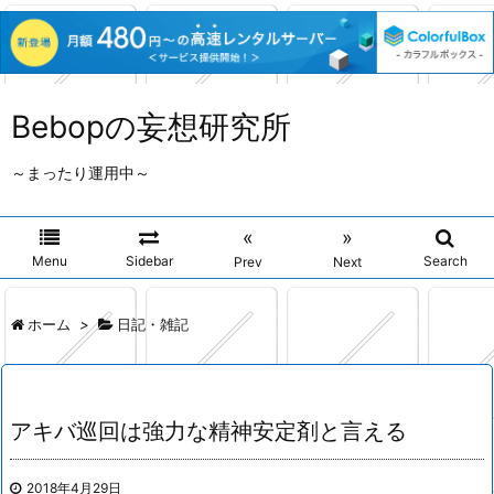
Bebopの妄想研究所
～まったり運用中～
«
»
Menu
Sidebar
Search
Prev
Next
ホーム
>
日記・雑記
アキバ巡回は強力な精神安定剤と言える
2018年4月29日