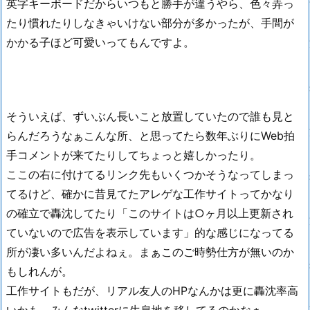
英字キーボードだからいつもと勝手が違うやら、色々弄っ
たり慣れたりしなきゃいけない部分が多かったが、手間が
かかる子ほど可愛いってもんですよ。
そういえば、ずいぶん長いこと放置していたので誰も見と
らんだろうなぁこんな所、と思ってたら数年ぶりにWeb拍
手コメントが来てたりしてちょっと嬉しかったり。
ここの右に付けてるリンク先もいくつかそうなってしまっ
てるけど、確かに昔見てたアレゲな工作サイトってかなり
の確立で轟沈してたり「このサイトは○ヶ月以上更新され
ていないので広告を表示しています」的な感じになってる
所が凄い多いんだよねぇ。まぁこのご時勢仕方が無いのか
もしれんが。
工作サイトもだが、リアル友人のHPなんかは更に轟沈率高